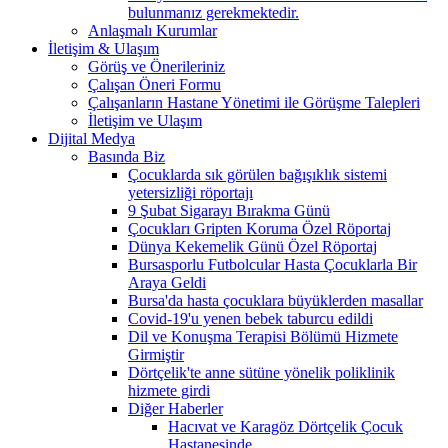
bulunmanız gerekmektedir.
Anlaşmalı Kurumlar
İletişim & Ulaşım
Görüş ve Önerileriniz
Çalışan Öneri Formu
Çalışanların Hastane Yönetimi ile Görüşme Talepleri
İletişim ve Ulaşım
Dijital Medya
Basında Biz
Çocuklarda sık görülen bağışıklık sistemi
yetersizliği röportajı
9 Şubat Sigarayı Bırakma Günü
Çocukları Gripten Koruma Özel Röportaj
Dünya Kekemelik Günü Özel Röportaj
Bursasporlu Futbolcular Hasta Çocuklarla Bir
Araya Geldi
Bursa'da hasta çocuklara büyüklerden masallar
Covid-19'u yenen bebek taburcu edildi
Dil ve Konuşma Terapisi Bölümü Hizmete
Girmiştir
Dörtçelik'te anne sütüne yönelik poliklinik
hizmete girdi
Diğer Haberler
Hacıvat ve Karagöz Dörtçelik Çocuk
Hastanesinde...