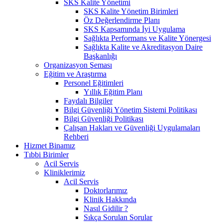
SKS Kalite Yönetimi
SKS Kalite Yönetim Birimleri
Öz Değerlendirme Planı
SKS Kapsamında İyi Uygulama
Sağlıkta Performans ve Kalite Yönergesi
Sağlıkta Kalite ve Akreditasyon Daire
Başkanlığı
Organizasyon Şeması
Eğitim ve Araştırma
Personel Eğitimleri
Yıllık Eğitim Planı
Faydalı Bilgiler
Bilgi Güvenliği Yönetim Sistemi Politikası
Bilgi Güvenliği Politikası
Çalışan Hakları ve Güvenliği Uygulamaları
Rehberi
Hizmet Binamız
Tıbbi Birimler
Acil Servis
Kliniklerimiz
Acil Servis
Doktorlarımız
Klinik Hakkında
Nasıl Gidilir ?
Sıkça Sorulan Sorular