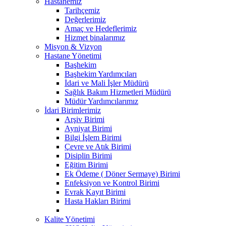
Hastanemiz
Tarihçemiz
Değerlerimiz
Amaç ve Hedeflerimiz
Hizmet binalarımız
Misyon & Vizyon
Hastane Yönetimi
Başhekim
Başhekim Yardımcıları
İdari ve Mali İşler Müdürü
Sağlık Bakım Hizmetleri Müdürü
Müdür Yardımcılarımız
İdari Birimlerimiz
Arşiv Birimi
Ayniyat Birimi
Bilgi İşlem Birimi
Çevre ve Atık Birimi
Disiplin Birimi
Eğitim Birimi
Ek Ödeme ( Döner Sermaye) Birimi
Enfeksiyon ve Kontrol Birimi
Evrak Kayıt Birimi
Hasta Hakları Birimi
Kalite Yönetimi