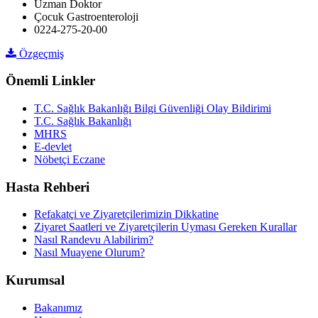
Uzman Doktor
Çocuk Gastroenteroloji
0224-275-20-00
Özgeçmiş
Önemli Linkler
T.C. Sağlık Bakanlığı Bilgi Güvenliği Olay Bildirimi
T.C. Sağlık Bakanlığı
MHRS
E-devlet
Nöbetçi Eczane
Hasta Rehberi
Refakatçi ve Ziyaretçilerimizin Dikkatine
Ziyaret Saatleri ve Ziyaretçilerin Uyması Gereken Kurallar
Nasıl Randevu Alabilirim?
Nasıl Muayene Olurum?
Kurumsal
Bakanımız