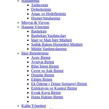
Hastanemiz
Tarihçemiz
Değerlerimiz
Amaç ve Hedeflerimiz
Hizmet binalarımız
Misyon & Vizyon
Hastane Yönetimi
Başhekim
Başhekim Yardımcıları
İdari ve Mali İşler Müdürü
Sağlık Bakım Hizmetleri Müdürü
Müdür Yardımcılarımız
İdari Birimlerimiz
Arşiv Birimi
Ayniyat Birimi
Bilgi İşlem Birimi
Çevre ve Atık Birimi
Disiplin Birimi
Eğitim Birimi
Ek Ödeme ( Döner Sermaye) Birimi
Enfeksiyon ve Kontrol Birimi
Evrak Kayıt Birimi
Hasta Hakları Birimi
Kalite Yönetimi