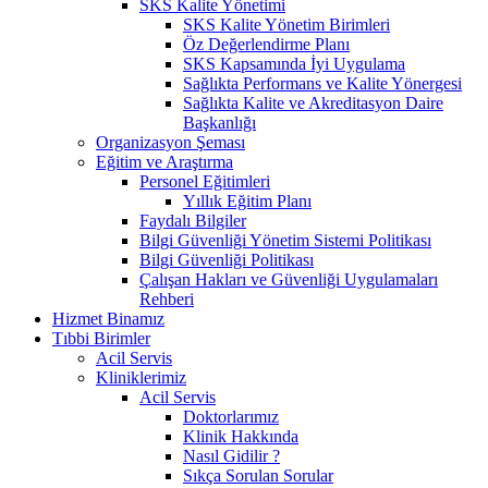
SKS Kalite Yönetimi
SKS Kalite Yönetim Birimleri
Öz Değerlendirme Planı
SKS Kapsamında İyi Uygulama
Sağlıkta Performans ve Kalite Yönergesi
Sağlıkta Kalite ve Akreditasyon Daire
Başkanlığı
Organizasyon Şeması
Eğitim ve Araştırma
Personel Eğitimleri
Yıllık Eğitim Planı
Faydalı Bilgiler
Bilgi Güvenliği Yönetim Sistemi Politikası
Bilgi Güvenliği Politikası
Çalışan Hakları ve Güvenliği Uygulamaları
Rehberi
Hizmet Binamız
Tıbbi Birimler
Acil Servis
Kliniklerimiz
Acil Servis
Doktorlarımız
Klinik Hakkında
Nasıl Gidilir ?
Sıkça Sorulan Sorular