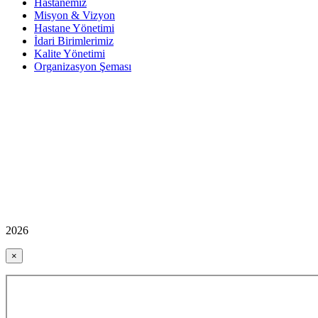
Hastanemiz
Misyon & Vizyon
Hastane Yönetimi
İdari Birimlerimiz
Kalite Yönetimi
Organizasyon Şeması
2026
×