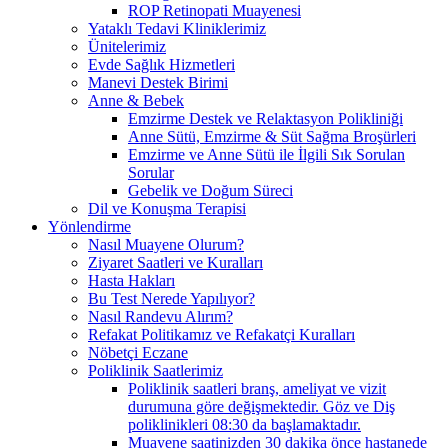
ROP Retinopati Muayenesi
Yataklı Tedavi Kliniklerimiz
Ünitelerimiz
Evde Sağlık Hizmetleri
Manevi Destek Birimi
Anne & Bebek
Emzirme Destek ve Relaktasyon Polikliniği
Anne Sütü, Emzirme & Süt Sağma Broşürleri
Emzirme ve Anne Sütü ile İlgili Sık Sorulan
Sorular
Gebelik ve Doğum Süreci
Dil ve Konuşma Terapisi
Yönlendirme
Nasıl Muayene Olurum?
Ziyaret Saatleri ve Kuralları
Hasta Hakları
Bu Test Nerede Yapılıyor?
Nasıl Randevu Alırım?
Refakat Politikamız ve Refakatçi Kuralları
Nöbetçi Eczane
Poliklinik Saatlerimiz
Poliklinik saatleri branş, ameliyat ve vizit
durumuna göre değişmektedir. Göz ve Diş
poliklinikleri 08:30 da başlamaktadır.
Muayene saatinizden 30 dakika önce hastanede