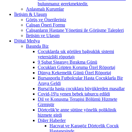
bulunmanız gerekmektedir.
Anlaşmalı Kurumlar
İletişim & Ulaşım
Görüş ve Önerileriniz
Çalışan Öneri Formu
Çalışanların Hastane Yönetimi ile Görüşme Talepleri
İletişim ve Ulaşım
Dijital Medya
Basında Biz
Çocuklarda sık görülen bağışıklık sistemi
yetersizliği röportajı
9 Şubat Sigarayı Bırakma Günü
Çocukları Gripten Koruma Özel Röportaj
Dünya Kekemelik Günü Özel Röportaj
Bursasporlu Futbolcular Hasta Çocuklarla Bir
Araya Geldi
Bursa'da hasta çocuklara büyüklerden masallar
Covid-19'u yenen bebek taburcu edildi
Dil ve Konuşma Terapisi Bölümü Hizmete
Girmiştir
Dörtçelik'te anne sütüne yönelik poliklinik
hizmete girdi
Diğer Haberler
Hacıvat ve Karagöz Dörtçelik Çocuk
Hastanesinde...