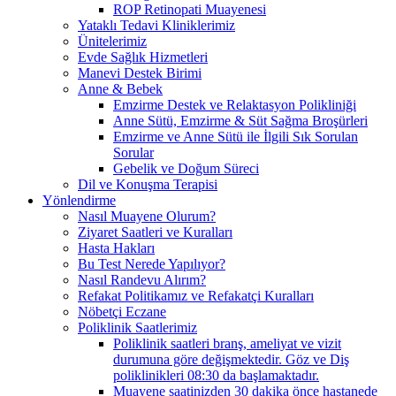
ROP Retinopati Muayenesi
Yataklı Tedavi Kliniklerimiz
Ünitelerimiz
Evde Sağlık Hizmetleri
Manevi Destek Birimi
Anne & Bebek
Emzirme Destek ve Relaktasyon Polikliniği
Anne Sütü, Emzirme & Süt Sağma Broşürleri
Emzirme ve Anne Sütü ile İlgili Sık Sorulan
Sorular
Gebelik ve Doğum Süreci
Dil ve Konuşma Terapisi
Yönlendirme
Nasıl Muayene Olurum?
Ziyaret Saatleri ve Kuralları
Hasta Hakları
Bu Test Nerede Yapılıyor?
Nasıl Randevu Alırım?
Refakat Politikamız ve Refakatçi Kuralları
Nöbetçi Eczane
Poliklinik Saatlerimiz
Poliklinik saatleri branş, ameliyat ve vizit
durumuna göre değişmektedir. Göz ve Diş
poliklinikleri 08:30 da başlamaktadır.
Muayene saatinizden 30 dakika önce hastanede