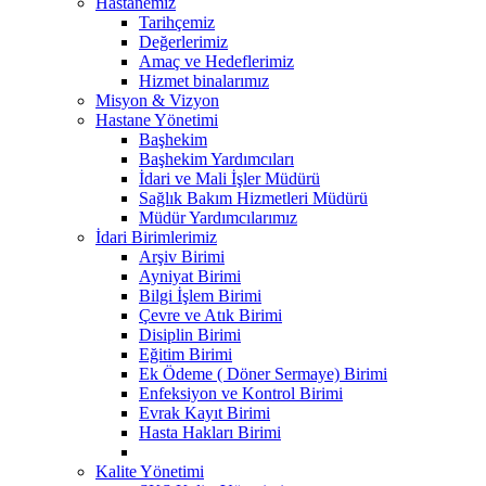
Hastanemiz
Tarihçemiz
Değerlerimiz
Amaç ve Hedeflerimiz
Hizmet binalarımız
Misyon & Vizyon
Hastane Yönetimi
Başhekim
Başhekim Yardımcıları
İdari ve Mali İşler Müdürü
Sağlık Bakım Hizmetleri Müdürü
Müdür Yardımcılarımız
İdari Birimlerimiz
Arşiv Birimi
Ayniyat Birimi
Bilgi İşlem Birimi
Çevre ve Atık Birimi
Disiplin Birimi
Eğitim Birimi
Ek Ödeme ( Döner Sermaye) Birimi
Enfeksiyon ve Kontrol Birimi
Evrak Kayıt Birimi
Hasta Hakları Birimi
Kalite Yönetimi