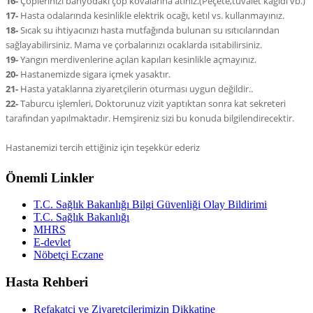
16-
Çöplerinizi banyodaki çöp kovalarına atınız.(Peçete,tuvalet kağıdı vb.)
17-
Hasta odalarında kesinlikle elektrik ocağı, ketıl vs. kullanmayınız.
18-
Sıcak su ihtiyacınızı hasta mutfağında bulunan su ısıtıcılarından
sağlayabilirsiniz. Mama ve çorbalarınızı ocaklarda ısıtabilirsiniz.
19-
Yangın merdivenlerine açılan kapıları kesinlikle açmayınız.
20-
Hastanemizde sigara içmek yasaktır.
21-
Hasta yataklarına ziyaretçilerin oturması uygun değildir..
22-
Taburcu işlemleri, Doktorunuz vizit yaptıktan sonra kat sekreteri
tarafından yapılmaktadır. Hemşireniz sizi bu konuda bilgilendirecektir.
Hastanemizi tercih ettiğiniz için teşekkür ederiz
Önemli Linkler
T.C. Sağlık Bakanlığı Bilgi Güvenliği Olay Bildirimi
T.C. Sağlık Bakanlığı
MHRS
E-devlet
Nöbetçi Eczane
Hasta Rehberi
Refakatçi ve Ziyaretçilerimizin Dikkatine