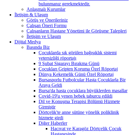
bulunmanız gerekmektedir.
Anlaşmalı Kurumlar
İletişim & Ulaşım
Görüş ve Önerileriniz
Çalışan Öneri Formu
Çalışanların Hastane Yönetimi ile Görüşme Talepleri
İletişim ve Ulaşım
Dijital Medya
Basında Biz
Çocuklarda sık görülen bağışıklık sistemi
yetersizliği röportajı
9 Şubat Sigarayı Bırakma Günü
Çocukları Gripten Koruma Özel Röportaj
Dünya Kekemelik Günü Özel Röportaj
Bursasporlu Futbolcular Hasta Çocuklarla Bir
Araya Geldi
Bursa'da hasta çocuklara büyüklerden masallar
Covid-19'u yenen bebek taburcu edildi
Dil ve Konuşma Terapisi Bölümü Hizmete
Girmiştir
Dörtçelik'te anne sütüne yönelik poliklinik
hizmete girdi
Diğer Haberler
Hacıvat ve Karagöz Dörtçelik Çocuk
Hastanesinde...