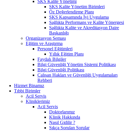
SKS Kalite Yönetimi
SKS Kalite Yönetim Birimleri
Öz Değerlendirme Planı
SKS Kapsamında İyi Uygulama
Sağlıkta Performans ve Kalite Yönergesi
Sağlıkta Kalite ve Akreditasyon Daire
Başkanlığı
Organizasyon Şeması
Eğitim ve Araştırma
Personel Eğitimleri
Yıllık Eğitim Planı
Faydalı Bilgiler
Bilgi Güvenliği Yönetim Sistemi Politikası
Bilgi Güvenliği Politikası
Çalışan Hakları ve Güvenliği Uygulamaları
Rehberi
Hizmet Binamız
Tıbbi Birimler
Acil Servis
Kliniklerimiz
Acil Servis
Doktorlarımız
Klinik Hakkında
Nasıl Gidilir ?
Sıkça Sorulan Sorular