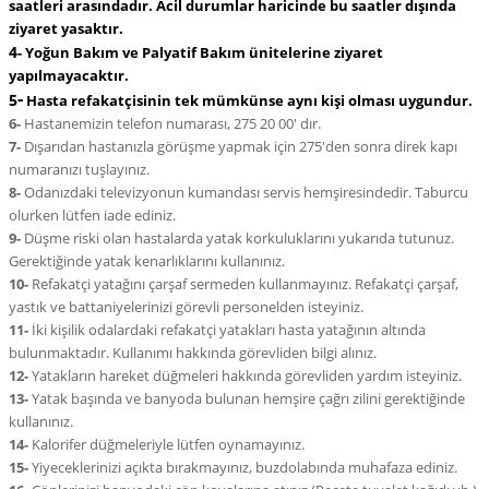
saatleri arasındadır. Acil durumlar haricinde bu saatler dışında
ziyaret yasaktır.
4
-
Yoğun Bakım ve Palyatif Bakım ünitelerine ziyaret
yapılmayacaktır.
-
5
Hasta refakatçisinin tek mümkünse aynı kişi olması uygundur.
6-
Hastanemizin telefon numarası, 275 20 00′ dır.
7-
Dışarıdan hastanızla görüşme yapmak için 275′den sonra direk kapı
numaranızı tuşlayınız.
8-
Odanızdaki televizyonun kumandası servis hemşiresindedir. Taburcu
olurken lütfen iade ediniz.
9-
Düşme riski olan hastalarda yatak korkuluklarını yukarıda tutunuz.
Gerektiğinde yatak kenarlıklarını kullanınız.
10-
Refakatçi yatağını çarşaf sermeden kullanmayınız. Refakatçi çarşaf,
yastık ve battaniyelerinizi görevli personelden isteyiniz.
11-
İki kişilik odalardaki refakatçi yatakları hasta yatağının altında
bulunmaktadır. Kullanımı hakkında görevliden bilgi alınız.
12-
Yatakların hareket düğmeleri hakkında görevliden yardım isteyiniz.
13-
Yatak başında ve banyoda bulunan hemşire çağrı zilini gerektiğinde
kullanınız.
14-
Kalorifer düğmeleriyle lütfen oynamayınız.
15-
Yiyeceklerinizi açıkta bırakmayınız, buzdolabında muhafaza ediniz.