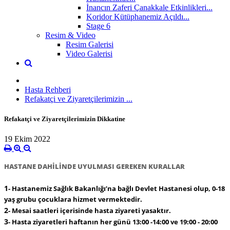
İnancın Zaferi Çanakkale Etkinlikleri...
Koridor Kütüphanemiz Açıldı...
Stage 6
Resim & Video
Resim Galerisi
Video Galerisi
Hasta Rehberi
Refakatçi ve Ziyaretçilerimizin ...
Refakatçi ve Ziyaretçilerimizin Dikkatine
19 Ekim 2022
HASTANE DAHİLİNDE UYULMASI GEREKEN KURALLAR
1
-
Hastanemiz Sağlık Bakanlığı’na bağlı Devlet Hastanesi olup, 0-18
yaş grubu çocuklara hizmet vermektedir.
2
-
Mesai saatleri içerisinde hasta ziyareti yasaktır.
3
-
Hasta ziyaretleri haftanın her günü 13:00 -14:00 ve 19:00 - 20:00