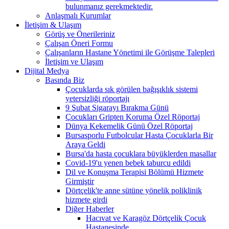
bulunmanız gerekmektedir.
Anlaşmalı Kurumlar
İletişim & Ulaşım
Görüş ve Önerileriniz
Çalışan Öneri Formu
Çalışanların Hastane Yönetimi ile Görüşme Talepleri
İletişim ve Ulaşım
Dijital Medya
Basında Biz
Çocuklarda sık görülen bağışıklık sistemi
yetersizliği röportajı
9 Şubat Sigarayı Bırakma Günü
Çocukları Gripten Koruma Özel Röportaj
Dünya Kekemelik Günü Özel Röportaj
Bursasporlu Futbolcular Hasta Çocuklarla Bir
Araya Geldi
Bursa'da hasta çocuklara büyüklerden masallar
Covid-19'u yenen bebek taburcu edildi
Dil ve Konuşma Terapisi Bölümü Hizmete
Girmiştir
Dörtçelik'te anne sütüne yönelik poliklinik
hizmete girdi
Diğer Haberler
Hacıvat ve Karagöz Dörtçelik Çocuk
Hastanesinde...