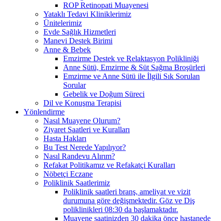
ROP Retinopati Muayenesi
Yataklı Tedavi Kliniklerimiz
Ünitelerimiz
Evde Sağlık Hizmetleri
Manevi Destek Birimi
Anne & Bebek
Emzirme Destek ve Relaktasyon Polikliniği
Anne Sütü, Emzirme & Süt Sağma Broşürleri
Emzirme ve Anne Sütü ile İlgili Sık Sorulan
Sorular
Gebelik ve Doğum Süreci
Dil ve Konuşma Terapisi
Yönlendirme
Nasıl Muayene Olurum?
Ziyaret Saatleri ve Kuralları
Hasta Hakları
Bu Test Nerede Yapılıyor?
Nasıl Randevu Alırım?
Refakat Politikamız ve Refakatçi Kuralları
Nöbetçi Eczane
Poliklinik Saatlerimiz
Poliklinik saatleri branş, ameliyat ve vizit
durumuna göre değişmektedir. Göz ve Diş
poliklinikleri 08:30 da başlamaktadır.
Muayene saatinizden 30 dakika önce hastanede