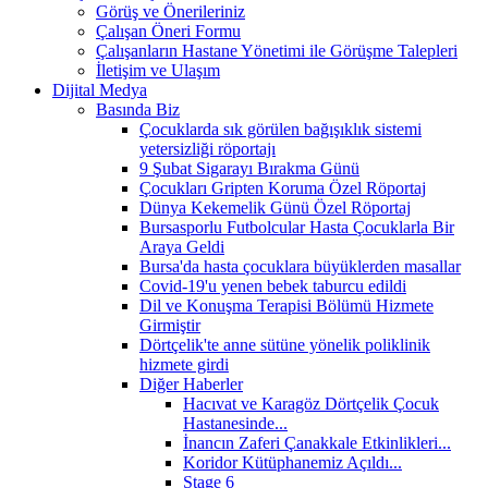
Görüş ve Önerileriniz
Çalışan Öneri Formu
Çalışanların Hastane Yönetimi ile Görüşme Talepleri
İletişim ve Ulaşım
Dijital Medya
Basında Biz
Çocuklarda sık görülen bağışıklık sistemi
yetersizliği röportajı
9 Şubat Sigarayı Bırakma Günü
Çocukları Gripten Koruma Özel Röportaj
Dünya Kekemelik Günü Özel Röportaj
Bursasporlu Futbolcular Hasta Çocuklarla Bir
Araya Geldi
Bursa'da hasta çocuklara büyüklerden masallar
Covid-19'u yenen bebek taburcu edildi
Dil ve Konuşma Terapisi Bölümü Hizmete
Girmiştir
Dörtçelik'te anne sütüne yönelik poliklinik
hizmete girdi
Diğer Haberler
Hacıvat ve Karagöz Dörtçelik Çocuk
Hastanesinde...
İnancın Zaferi Çanakkale Etkinlikleri...
Koridor Kütüphanemiz Açıldı...
Stage 6