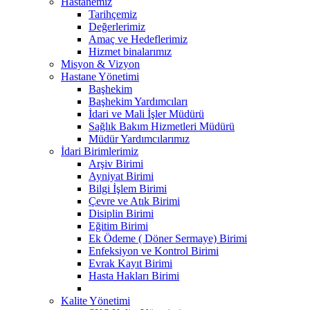
Hastanemiz
Tarihçemiz
Değerlerimiz
Amaç ve Hedeflerimiz
Hizmet binalarımız
Misyon & Vizyon
Hastane Yönetimi
Başhekim
Başhekim Yardımcıları
İdari ve Mali İşler Müdürü
Sağlık Bakım Hizmetleri Müdürü
Müdür Yardımcılarımız
İdari Birimlerimiz
Arşiv Birimi
Ayniyat Birimi
Bilgi İşlem Birimi
Çevre ve Atık Birimi
Disiplin Birimi
Eğitim Birimi
Ek Ödeme ( Döner Sermaye) Birimi
Enfeksiyon ve Kontrol Birimi
Evrak Kayıt Birimi
Hasta Hakları Birimi
Kalite Yönetimi