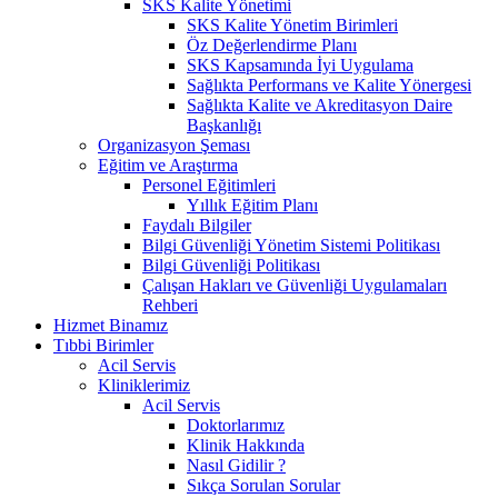
SKS Kalite Yönetimi
SKS Kalite Yönetim Birimleri
Öz Değerlendirme Planı
SKS Kapsamında İyi Uygulama
Sağlıkta Performans ve Kalite Yönergesi
Sağlıkta Kalite ve Akreditasyon Daire
Başkanlığı
Organizasyon Şeması
Eğitim ve Araştırma
Personel Eğitimleri
Yıllık Eğitim Planı
Faydalı Bilgiler
Bilgi Güvenliği Yönetim Sistemi Politikası
Bilgi Güvenliği Politikası
Çalışan Hakları ve Güvenliği Uygulamaları
Rehberi
Hizmet Binamız
Tıbbi Birimler
Acil Servis
Kliniklerimiz
Acil Servis
Doktorlarımız
Klinik Hakkında
Nasıl Gidilir ?
Sıkça Sorulan Sorular