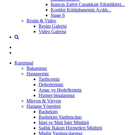
İnancın Zaferi Çanakkale Etkinlikleri...
Koridor Kütüphanemiz Açıldı...
Stage 6
Resim & Video
Resim Galerisi
Video Galerisi
Kurumsal
Bakanımız
Hastanemiz
Tarihçemiz
Değerlerimiz
Amaç ve Hedeflerimiz
Hizmet binalarımız
Misyon & Vizyon
Hastane Yönetimi
Başhekim
Başhekim Yardımcıları
İdari ve Mali İşler Müdürü
Sağlık Bakım Hizmetleri Müdürü
Müdür Yardımcılarımız