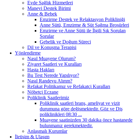
Evde Sağlık Hizmetleri
Manevi Destek Birimi
Anne & Bebek
Emzirme Destek ve Relaktasyon Polikliniği
Anne Sütü, Emzirme & Süt Sağma Broşürleri
Emzirme ve Anne Sütü ile İlgili Sık Sorulan
Sorular
Gebelik ve Doğum Süreci
Dil ve Konuşma Terapisi
Yönlendirme
Nasıl Muayene Olurum?
Ziyaret Saatleri ve Kuralları
Hasta Hakları
Bu Test Nerede Yapılıyor?
Nasıl Randevu Alırım?
Refakat Politikamız ve Refakatçi Kuralları
Nöbetçi Eczane
Poliklinik Saatlerimiz
Poliklinik saatleri branş, ameliyat ve vizit
durumuna göre değişmektedir. Göz ve Diş
poliklinikleri 08:30 ...
Muayene saatinizden 30 dakika önce hastanede
bulunmanız gerekmektedir.
Anlaşmalı Kurumlar
İletişim & Ulaşım