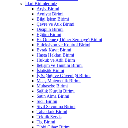
İdari Birimlerimiz
Arşiv Birimi
Ayniyat Birimi
Bilgi İşlem Birimi
Çevre ve Atık Birimi
Disiplin Birimi
Eğitim Birimi
Ek Ödeme ( Döner Sermaye) Birimi
Enfeksiyon ve Kontrol Birimi
Evrak Kayıt Birimi
Hasta Hakları Birimi
Hukuk ve Adli Birim
İletişim ve Tanıtım Birimi
İstatistik Birimi
İş Sağlığı ve Güvenliği Birimi
Maaş Mutemetlik Birimi
Muhasebe Birimi
Sağlık Kurulu Birimi
Satın Alma Birimi
Sicil Birimi
Sivil Savunma Birimi
Tahakkuk Birimi
Teknik Servis
Tig Birimi
Tıbbi Cihaz Birimi